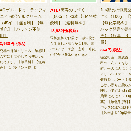
AGゲル・ドゥ・ランフィ
萬寿のしずく
Jun部長の無農
ニィ 保湿ゲルクリーム
（500ml）×3本【EM発酵
にく（100g）
（45g）【無香料】【無
飲料】【送料無料】
【無化学肥料】
着色】【パラベン不使
パック発送で送料
13,932円(税込)
用】
円】【昨年より1
送料無料でお届け！微生物か
量】
3,960円(税込)
ら生まれた清らかな1滴。青
パパイヤ・海藻・玄米・米ぬ
864円(税込)
究極の保湿クリーム！敏感肌
か配合で身体いきいき♪
の方にも安心してお使いいた
篠栗町産・無農薬
だけます。【無香料】【無着
料のにんにくをじ
色】【パラベン不使用】
酵。生のにんにくに
アリルシステイン
健康をサポート！
る甘い香りと柔ら
味しいですよ♪Ju
薬黒にんにく（90
薬】【無化学肥料
パック発送で送料6
【昨年より10g増