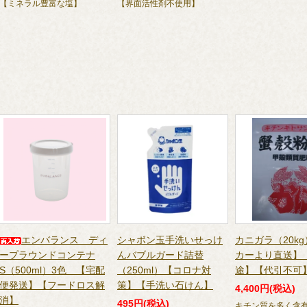
【ミネラル豊富な塩】
【界面活性剤不使用】
エンバランス ディ
シャボン玉手洗いせっけ
カニガラ（20k
ープラウンドコンテナ
んバブルガード詰替
カーより直送】
S（500ml）3色 【宅配
（250ml）【コロナ対
途】【代引不可
便発送】【フードロス解
策】【手洗い石けん】
4,400円(税込)
消】
495円(税込)
キチン質を多く含