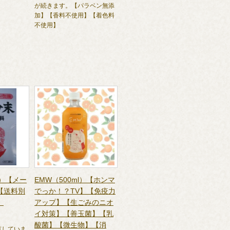
が続きます。【パラベン無添
加】【香料不使用】【着色料
不使用】
g）【メー
EMW（500ml）【ホンマ
【送料別
でっか！？TV】【免疫力
】
アップ】【生ごみのニオ
イ対策】【善玉菌】【乳
酸菌】【微生物】【消
有していま