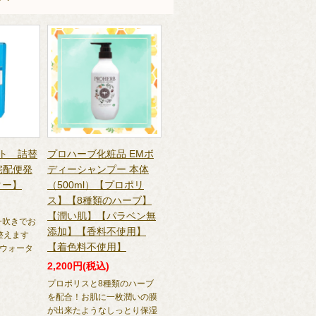
スト 詰替
プロハーブ化粧品 EMボ
宅配便発
ディーシャンプー 本体
ター】
（500ml）【プロポリ
ス】【8種類のハーブ】
【潤い肌】【パラベン無
一吹きでお
添加】【香料不使用】
整えます
【着色料不使用】
πウォータ
2,200円(税込)
プロポリスと8種類のハーブ
を配合！お肌に一枚潤いの膜
が出来たようなしっとり保湿