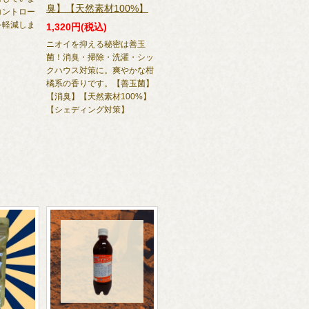
臭】【天然素材100%】
コントロー
を軽減しま
1,320円(税込)
ニオイを抑える秘密は善玉
菌！消臭・掃除・洗濯・シッ
クハウス対策に。爽やかな柑
橘系の香りです。【善玉菌】
【消臭】【天然素材100%】
【シェディング対策】