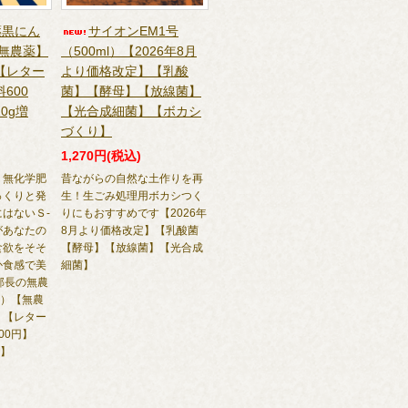
薬黒にん
サイオンEM1号
【無農薬】
（500ml）【2026年8月
【レター
より価格改定】【乳酸
600
菌】【酵母】【放線菌】
0g増
【光合成細菌】【ボカシ
づくり】
1,270円(税込)
・無化学肥
昔ながらの自然な土作りを再
っくりと発
生！生ごみ処理用ボカシつく
はないＳ-
りにもおすすめです【2026年
があなたの
8月より価格改定】【乳酸菌
食欲をそそ
【酵母】【放線菌】【光合成
か食感で美
細菌】
n部長の無農
g）【無農
】【レター
00円】
量】