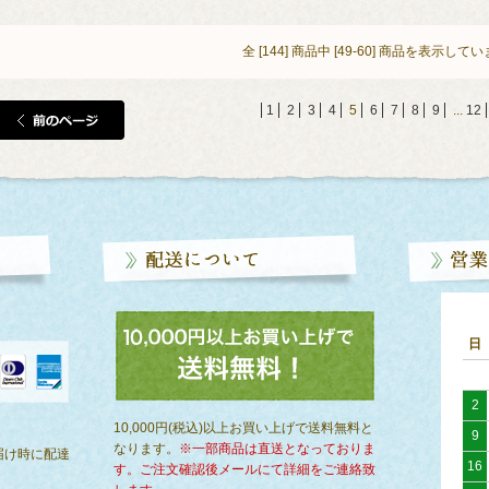
全 [144] 商品中 [49-60] 商品を表示して
1
2
3
4
5
6
7
8
9
...
12
日
2
）
10,000円(税込)以上お買い上げで送料無料と
9
なります。
※一部商品は直送となっておりま
届け時に配達
16
す。ご注文確認後メールにて詳細をご連絡致