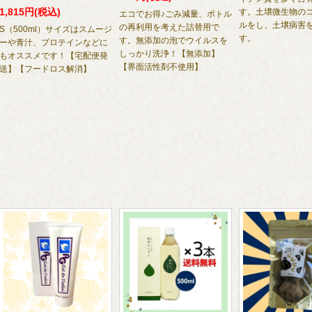
1,815円(税込)
す。土壌微生物の
エコでお得♪ごみ減量、ボトル
ルをし、土壌病害
の再利用を考えた詰替用で
S（500ml）サイズはスムージ
す。
す。無添加の泡でウイルスを
ーや青汁、プロテインなどに
しっかり洗浄！【無添加】
もオススメです！【宅配便発
【界面活性剤不使用】
送】【フードロス解消】