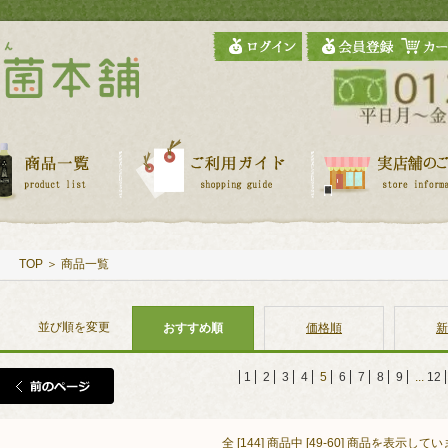
TOP
＞
商品一覧
並び順を変更
おすすめ順
価格順
新
1
2
3
4
5
6
7
8
9
...
12
全 [144] 商品中 [49-60] 商品を表示して