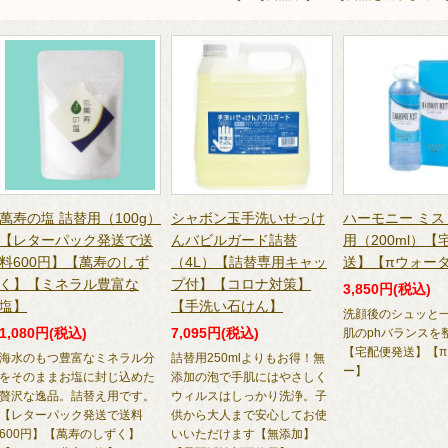
萬寿の塩 詰替用（100g）
シャボン玉手洗いせっけ
ハーモニー ミ
【レターパック発送で送
んバビルガード詰替
用（200ml）【
料600円】【萬寿のしず
（4L）【詰替専用キャッ
送】【πウォー
く】【ミネラル豊富な
プ付】【コロナ対策】
3,850円(税込)
塩】
【手洗い石けん】
洗顔後のシュッと
1,080円(税込)
7,095円(税込)
肌のphバランスを
【宅配便発送】【
海水のもつ豊富なミネラル分
詰替用250mlよりもお得！無
ー】
をそのままお塩に封じ込めた
添加の泡で手肌にはやさしく
贅沢な逸品。詰替え用です。
ウィルスはしっかり洗浄。子
【レターパック発送で送料
供から大人まで安心してお使
600円】【萬寿のしずく】
いいただけます【無添加】