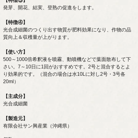
【特徴③】
発芽、開花、結実、登熟の促進をします。
【特徴④】
光合成細菌のつくり出す物質が肥料効果になり、作物の品
質向上＆収穫量が上がります。
【使い方】
500～1000倍希釈液を噴霧、動噴機などで葉面散布して下
さい。7～10日に1回がおすすめです。2号と混合するとよ
り効果的です。（混合の場合は水10Lに対し2号・3号各
20ml）
【主成分】
光合成細菌
【製造元】
有限会社サン興産業（沖縄県）