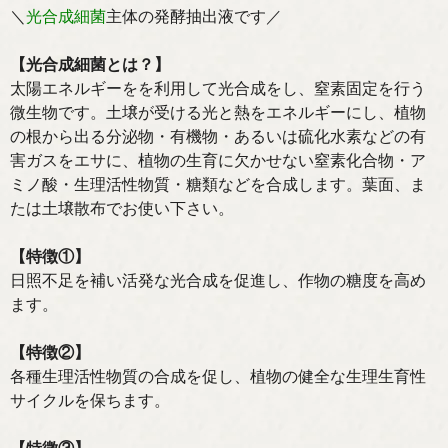
＼
光合成細菌
主体の発酵抽出液です／
【光合成細菌とは？】
太陽エネルギーをを利用して光合成をし、窒素固定を行う
微生物です。土壌が受ける光と熱をエネルギーにし、植物
の根から出る分泌物・有機物・あるいは硫化水素などの有
害ガスをエサに、植物の生育に欠かせない窒素化合物・ア
ミノ酸・生理活性物質・糖類などを合成します。葉面、ま
たは土壌散布でお使い下さい。
【特徴①】
日照不足を補い活発な光合成を促進し、作物の糖度を高め
ます。
【特徴②】
各種生理活性物質の合成を促し、植物の健全な生理生育性
サイクルを保ちます。