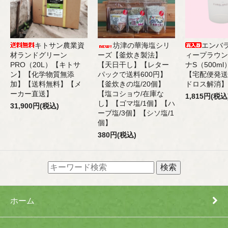
キトサン農業資
坊津の華海塩シリ
エンバ
材ランドグリーン
ーズ【釜炊き製法】
ィープラウン
PRO（20L）【キトサ
【天日干し】【レター
ナS（500m
ン】【化学物質無添
パックで送料600円】
【宅配便発送
加】【送料無料】【メ
【釜炊きの塩/20個】
ドロス解消】
ーカー直送】
【塩コショウ/在庫な
1,815円(税込
し】【ゴマ塩/1個】【ハ
31,900円(税込)
ーブ塩/3個】【シソ塩/1
個】
380円(税込)
ホーム