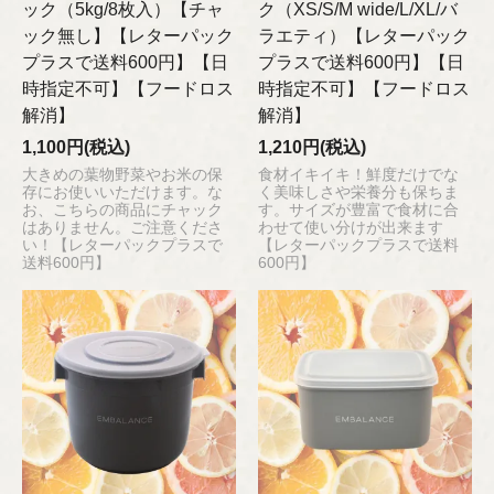
ック（5kg/8枚入）【チャ
ク（XS/S/M wide/L/XL/バ
ック無し】【レターパック
ラエティ）【レターパック
プラスで送料600円】【日
プラスで送料600円】【日
時指定不可】【フードロス
時指定不可】【フードロス
解消】
解消】
1,100円(税込)
1,210円(税込)
大きめの葉物野菜やお米の保
食材イキイキ！鮮度だけでな
存にお使いいただけます。な
く美味しさや栄養分も保ちま
お、こちらの商品にチャック
す。サイズが豊富で食材に合
はありません。ご注意くださ
わせて使い分けが出来ます
い！【レターパックプラスで
【レターパックプラスで送料
送料600円】
600円】