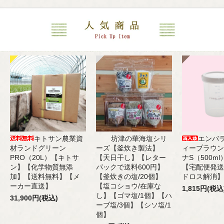
キトサン農業資
坊津の華海塩シリ
エンバ
材ランドグリーン
ーズ【釜炊き製法】
ィープラウン
PRO（20L）【キトサ
【天日干し】【レター
ナS（500m
ン】【化学物質無添
パックで送料600円】
【宅配便発送
加】【送料無料】【メ
【釜炊きの塩/20個】
ドロス解消】
ーカー直送】
【塩コショウ/在庫な
1,815円(税込
し】【ゴマ塩/1個】【ハ
31,900円(税込)
ーブ塩/3個】【シソ塩/1
個】