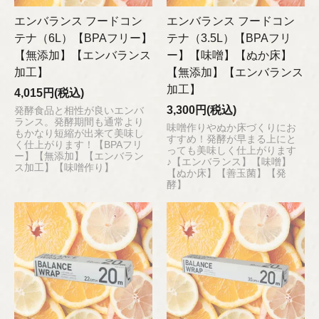
エンバランス フードコン
エンバランス フードコン
テナ（6L）【BPAフリー】
テナ（3.5L）【BPAフリ
【無添加】【エンバランス
ー】【味噌】【ぬか床】
加工】
【無添加】【エンバランス
加工】
4,015円(税込)
3,300円(税込)
発酵食品と相性が良いエンバ
ランス。発酵期間も通常より
味噌作りやぬか床づくりにお
もかなり短縮が出来て美味し
すすめ！発酵が早まる上にと
く仕上がります！【BPAフリ
っても美味しく仕上がります
ー】【無添加】【エンバラン
♪【エンバランス】【味噌】
ス加工】【味噌作り】
【ぬか床】【善玉菌】【発
酵】