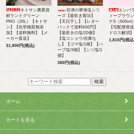
キトサン農業資
坊津の華海塩シリ
エンバ
材ランドグリーン
ーズ【釜炊き製法】
ィープラウン
PRO（20L）【キトサ
【天日干し】【レター
ナS（500m
ン】【化学物質無添
パックで送料600円】
【宅配便発送
加】【送料無料】【メ
【釜炊きの塩/20個】
ドロス解消】
ーカー直送】
【塩コショウ/在庫な
1,815円(税込
し】【ゴマ塩/1個】【ハ
31,900円(税込)
ーブ塩/3個】【シソ塩/1
個】
380円(税込)
ホーム
カートを見る