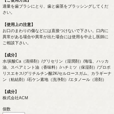
【ご使用方法】
適量を歯ブラシにとり、歯と歯茎をブラッシングしてくだ
さい。
【使用上の注意】
お口のまわりの傷などには直接つけないで下さい。口内に
異常がある場合や異常が出た場合には使用を中止し医師に
ご相談下さい。
【成分】
水/炭酸Ca（清掃剤）/グリセリン（湿潤剤）/海塩、ハッカ
油、スペアミント油（香味料）/ハチミツ（保湿剤）/プロポ
リスエキス/グリチルチン酸2K/セルロースガム、カラギーナ
ン（粘結剤）/石ケン素地（洗浄剤）/エタノール（溶剤）
【成分】
株式会社ACM
個数