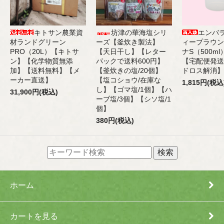
キトサン農業資
坊津の華海塩シリ
エンバ
材ランドグリーン
ーズ【釜炊き製法】
ィープラウン
PRO（20L）【キトサ
【天日干し】【レター
ナS（500m
ン】【化学物質無添
パックで送料600円】
【宅配便発送
加】【送料無料】【メ
【釜炊きの塩/20個】
ドロス解消】
ーカー直送】
【塩コショウ/在庫な
1,815円(税込
し】【ゴマ塩/1個】【ハ
31,900円(税込)
ーブ塩/3個】【シソ塩/1
個】
380円(税込)
ホーム
カートを見る