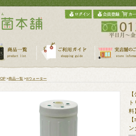
TOP
>
商品一覧
>
πウォーター
【
ト
料
【
ン