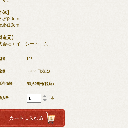
本体】
/約29cm
/約10cm
製造元】
式会社エイ・シー・エム
型番
126
定価
53,625円(税込)
53,625円(税込)
販売価格
購入数
本