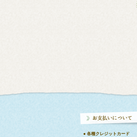
エンバランス ディー
エンバランス ディー
シャボン玉スノール
プラウンドコンテナ
プラウンドコンテナ
石けん（180g）【無添加
（1500ml）（クリア）
M（1000ml）（クリア）
【ケン化法】【天然油脂
宅配便発送】【フードロ
【宅配便発送】【フードロ
【袖】【襟】【靴下】
ス解消】
ス解消】
170円(税込)
2,145円(税込)
1,925円(税込)
SOLD OUT
SOLD OUT
● 各種クレジットカード