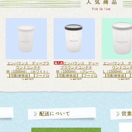
純
エンバランス ディープラ
エンバランス ディー
エンバランス デ
】
ウンドコンテナ
プラウンドコンテナ
ウンドコン
】
M（1000ml）（ホワイト）
M（1000ml）（グレー）
L（1500ml）（
【宅配便発送】【フードロ
【宅配便発送】【フードロ
【宅配便発送】【
ス解消】
ス解消】
ス解消】
1,925円(税込)
1,925円(税込)
2,145円(税
SOLD OUT