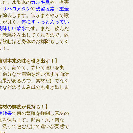
した。水道水の
カルキ臭
や、有害
トリハロメタン
や
残留塩素・重金
を除去します。味がまろやかで喉
しが良く、
体にす～っと入ってい
美味しい軟水
です。また、飲んだ
け老廃物を出してくれるので、飲
ば飲むほど身体のお掃除もしてく
ます。
素材本来の味を引き出す！】
って、茹でて、炊いて違いを実
！余分な付着物を洗い流す界面活
効果があるので、素材だけでなく
汁などのうまみ成分も引き出しま
。
素材の鮮度が長持ち！】
性効果
で菌の繁殖を抑制し素材の
度を保ちます。野菜・魚・肉な
、洗って包むだけで違いが実感で
ます。