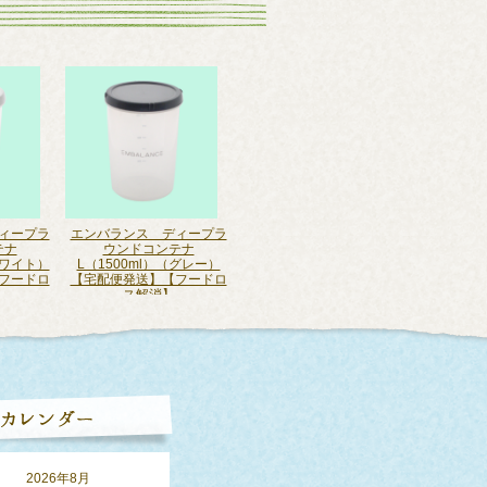
ィープラ
エンバランス ディープラ
エンバランスはらまき（ホ
エンバラ
テナ
ウンドコンテナ
ワイト）（XL）【XLサイ
イトピンク
ホワイト）
L（1500ml）（グレー）
ズ】【冷え対策】【レター
ズ】【冷
フードロ
【宅配便発送】【フードロ
パックプラスで送料600円】
パックプラ
ス解消】
2,860円(税込)
2,8
込)
2,145円(税込)
2026年8月