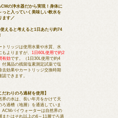
ACMの浄水器だから実現！身体に
～っと入っていく美味しい軟水を
ります／
年使えると考えると1日あたり約74
！
ートリッジは使用水量や水質、水
にもよりますが、
1日60L使用で約2
間有効
です。（1日30L使用で約4
）付属品の残留塩素測定試薬で塩
除去効果やカートリッジ交換時期
確認できます。
こだわりのろ過材を使用】
然界の水は、長い年月をかけて天
のろ過槽（地層）を通過していま
。ACMパイウォーターは自然界の
層またはそれ以上の6～11層でろ過