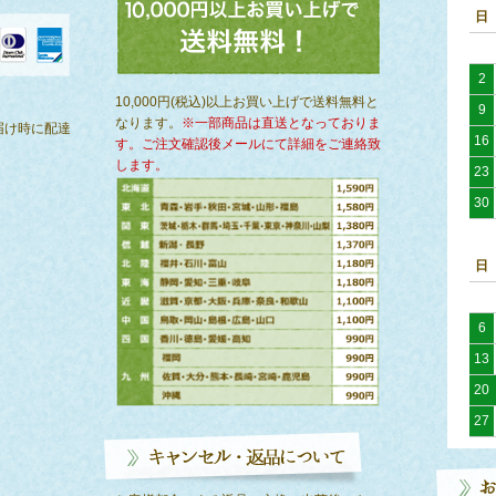
日
2
）
10,000円(税込)以上お買い上げで送料無料と
9
なります。
※一部商品は直送となっておりま
届け時に配達
16
す。ご注文確認後メールにて詳細をご連絡致
します。
23
30
日
6
13
20
27