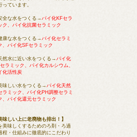
行っています。
安全な水をつくる→
パイ化KFセラ
ック、パイ化抗菌セラミック
健康な水をつくる→
パイ化セラミ
ク、パイ化SFセラミック
天然水に近い水をつくる→
パイ化
Rセラミック、パイ化カルシウム、
イ化活性炭
美味しい水をつくる→
パイ化天然
セラミック、パイ化PH調整セラミ
ク、パイ化還元セラミック
美味しい上に老廃物も排出！】
を美味しくするためのろ剤・ろ過
過程・仕組みに徹底的にこだわり