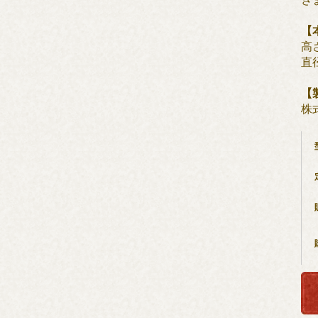
【
高さ
直径
【
株