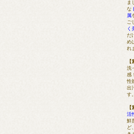
ま
な
属
ご
く
だ
め
れ
【
洗
感
性
出
す
【
活
鮮
ど
き