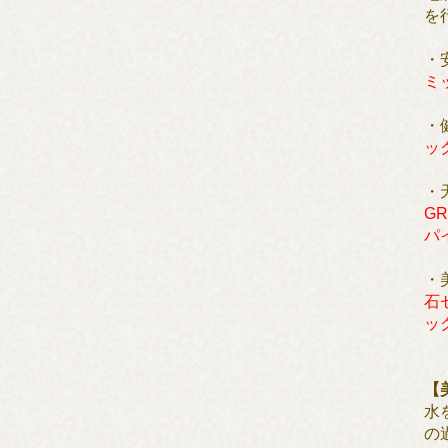
を
・
ミ
・
ッ
・
G
パ
・
石
ッ
【
水
の