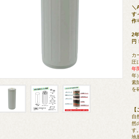
＼
す
作
2
円
カ
圧
年
年
素
を
【
自
然
す
地