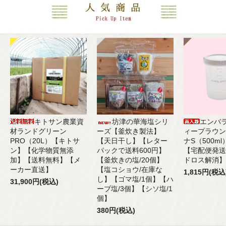
キトサン農業資
坊津の華海塩シリ
エンバ
材ランドグリーン
ーズ【釜炊き製法】
ィープラウン
PRO（20L）【キトサ
【天日干し】【レター
ナS（500m
ン】【化学物質無添
パックで送料600円】
【宅配便発送
加】【送料無料】【メ
【釜炊きの塩/20個】
ドロス解消】
ーカー直送】
【塩コショウ/在庫な
1,815円(税込
し】【ゴマ塩/1個】【ハ
31,900円(税込)
ーブ塩/3個】【シソ塩/1
個】
380円(税込)