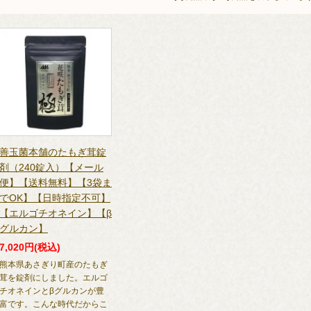
善玉菌本舗のたもぎ茸錠
剤（240錠入）【メール
便】【送料無料】【3袋ま
でOK】【日時指定不可】
【エルゴチオネイン】【β
グルカン】
7,020円(税込)
熊本県あさぎり町産のたもぎ
茸を錠剤にしました。エルゴ
チオネインとβグルカンが豊
富です。こんな時代だからこ