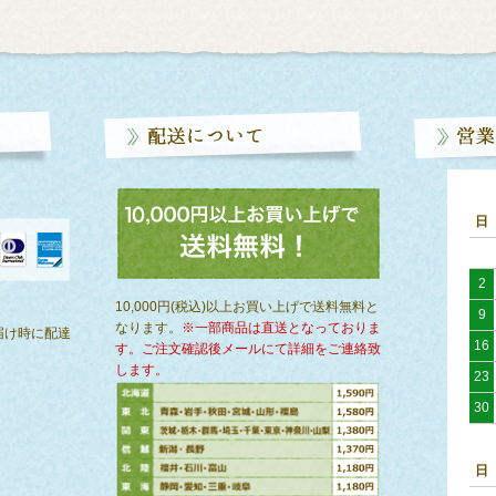
日
2
）
10,000円(税込)以上お買い上げで送料無料と
9
なります。
※一部商品は直送となっておりま
届け時に配達
16
す。ご注文確認後メールにて詳細をご連絡致
します。
23
30
日