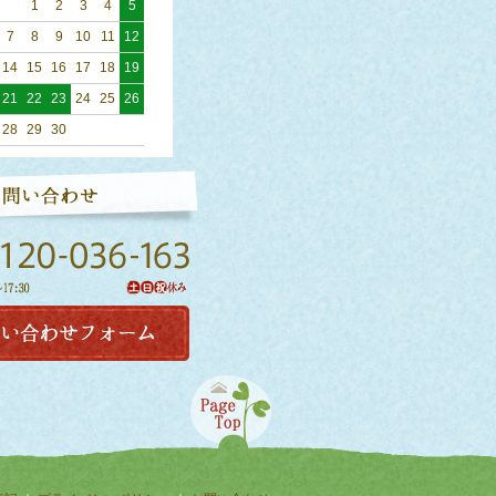
1
2
3
4
5
7
8
9
10
11
12
14
15
16
17
18
19
21
22
23
24
25
26
28
29
30