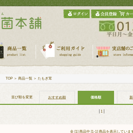
TOP
＞
商品一覧
＞
たもぎ茸
並び順を変更
おすすめ順
価格順
新
1
全 [1] 商品中 [1-1] 商品を表示していま