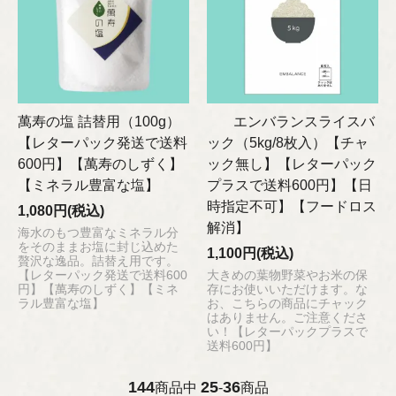
萬寿の塩 詰替用（100g）
エンバランスライスバ
【レターパック発送で送料
ック（5kg/8枚入）【チャ
600円】【萬寿のしずく】
ック無し】【レターパック
【ミネラル豊富な塩】
プラスで送料600円】【日
時指定不可】【フードロス
1,080円(税込)
解消】
海水のもつ豊富なミネラル分
をそのままお塩に封じ込めた
1,100円(税込)
贅沢な逸品。詰替え用です。
【レターパック発送で送料600
大きめの葉物野菜やお米の保
円】【萬寿のしずく】【ミネ
存にお使いいただけます。な
ラル豊富な塩】
お、こちらの商品にチャック
はありません。ご注意くださ
い！【レターパックプラスで
送料600円】
144
25
36
商品中
-
商品