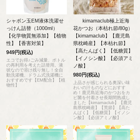
シャボン玉EM液体洗濯せ
kimamaclub極上近海
っけん詰替（1000ml）
花かつお（本枯れ節/80g）
【化学物質無添加】【植物
【kimamaclub】【鹿児島
性】【香害対策】
県枕崎産】【本枯れ節】
【高たんぱく】【低糖質】
949円(税込)
【イノシン酸】【必須アミ
エコでお得♪ごみ減量、ボトル
の再利用を考えた詰替用。液
ノ酸】
状なので溶け残り無し！全自
980円(税込)
動洗濯機、ドラム式洗濯機に
おすすめです【EM配合】【植
上品さが感じられる奥深い味
物性】
わいの汁ものなどにおすす
め！鹿児島近海のかつおをカ
ビ菌を付着させ長期間熟成し
ました【kimamaclub】【鹿児
島県枕崎産】【荒節】【高た
んぱく】【低糖質】【イノシ
ン酸】【必須アミノ酸】