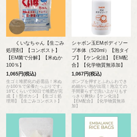
くいなちゃん【生ごみ
シャボン玉EMボディソー
処理剤】【コンポスト】
プ本体（520ml）【泡タイ
【EM菌で分解】【米ぬか
プ】【ケン化法】【EM配
100％】
合】【化学物質無添加】
1,065円(税込)
1,067円(税込)
生ゴミ堆肥化の必需品！米ぬ
ポンプを押すとふわふわでき
か100％で栄養たっぷりです。
め細かい泡が出現！泡立ての
18℃くらいで30日で堆肥が完
手間要らずで洗い上がりもす
成【Ⅰ型ボカシ】【生ゴミ処
っきり爽快♪【ケン化法】
理用】【生ごみコンポスト】
【EM配合】【化学物質無添
加】