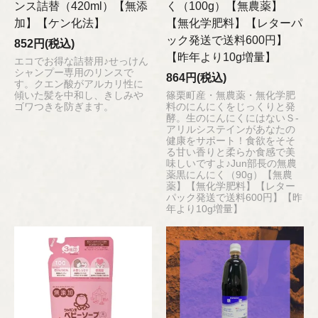
ンス詰替（420ml）【無添
く（100g）【無農薬】
加】【ケン化法】
【無化学肥料】【レターパ
ック発送で送料600円】
852円(税込)
【昨年より10g増量】
エコでお得な詰替用♪せっけん
シャンプー専用のリンスで
864円(税込)
す。クエン酸がアルカリ性に
傾いた髪を中和し、きしみや
篠栗町産・無農薬・無化学肥
ゴワつきを防ぎます。
料のにんにくをじっくりと発
酵。生のにんにくにはないＳ-
アリルシステインがあなたの
健康をサポート！食欲をそそ
る甘い香りと柔らか食感で美
味しいですよ♪Jun部長の無農
薬黒にんにく（90g）【無農
薬】【無化学肥料】【レター
パック発送で送料600円】【昨
年より10g増量】