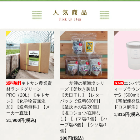
キトサン農業資
坊津の華海塩シリ
エンバ
材ランドグリーン
ーズ【釜炊き製法】
ィープラウン
PRO（20L）【キトサ
【天日干し】【レター
ナS（500m
ン】【化学物質無添
パックで送料600円】
【宅配便発送
加】【送料無料】【メ
【釜炊きの塩/20個】
ドロス解消】
ーカー直送】
【塩コショウ/在庫な
1,815円(税込
し】【ゴマ塩/1個】【ハ
31,900円(税込)
ーブ塩/3個】【シソ塩/1
個】
380円(税込)