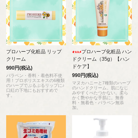
プロハーブ化粧品 リップ
プロハーブ化粧品 ハン
クリーム
ドクリーム（35g）【ハン
ドケア】
990円(税込)
990円(税込)
パラベン・香料・着色料不使
用！プロポリスエキスの6種類
マヌカハニーと7種類のハーブ
のハーブでぷるぷるリップに♪
のハンドクリーム。肌になじ
口紅の下地にもおすすめで
みやすくべたつかない。柔ら
す。
かく艶やかな手肌に。無香
料・無着色・パラベン無添
加。