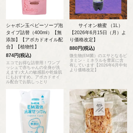
シャボン玉ベビーソープ泡
サイオン糖蜜 （1L）
タイプ詰替（400ml）【無
【2026年6月15日（月）よ
添加】【アボカドオイル配
り価格改定】
合】【植物性】
880円(税込)
874円(税込)
微生物(EM菌）のエサとなるビ
タミン・ミネラルを豊富に含
エコでお得な詰替用！ワンプ
有しています【2026年6月中旬
ッシュで赤ちゃんの全身が洗
より価格改定】
えます♪大人の敏感肌や乾燥肌
にもおすすめ。アボカドオイ
ル配合でお肌しっとり